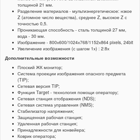
толщиной 21 мм.
Разделение материалов - мультиэнергетическое: нзкое
Z (атомное число вещества), среднее Z, высокое Z с
точностью 0,5.
Пpоникающая способность - сталь толщиной 27 мм,
вода - 30 мм.
Изобpажение - 800х600/1024х768/1152х864 pixels, 24bit
Увеличение изобpажения (с шагом 1х) : 2:8х
Дополнительные возможности
Плоский ЖК монитор;
Система проекции изображения опасного предмета
(TIP);
Сетевая версия TIP;
Функция Target - технология помощи оператору;
Сетевая станция отображения (NDS);
Сетевая система управления (NMS);
Стабилизатор напряжения;
Защищенная рабочая станция;
Удаленная рабочая станция;
Принадлежности для конвейера;
Коврик оператора;